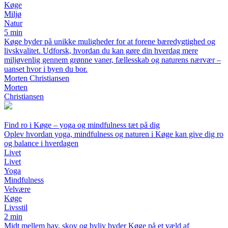
Køge
Miljø
Natur
5 min
Køge byder på unikke muligheder for at forene bæredygtighed og
livskvalitet. Udforsk, hvordan du kan gøre din hverdag mere
miljøvenlig gennem grønne vaner, fællesskab og naturens nærvær –
uanset hvor i byen du bor.
Morten Christiansen
Morten
Christiansen
Find ro i Køge – yoga og mindfulness tæt på dig
Oplev hvordan yoga, mindfulness og naturen i Køge kan give dig ro
og balance i hverdagen
Livet
Livet
Yoga
Mindfulness
Velvære
Køge
Livsstil
2 min
Midt mellem hav, skov og byliv byder Køge på et væld af