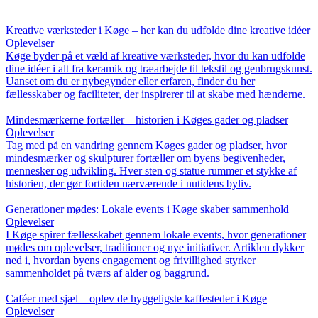
Kreative værksteder i Køge – her kan du udfolde dine kreative idéer
Oplevelser
Køge byder på et væld af kreative værksteder, hvor du kan udfolde
dine idéer i alt fra keramik og træarbejde til tekstil og genbrugskunst.
Uanset om du er nybegynder eller erfaren, finder du her
fællesskaber og faciliteter, der inspirerer til at skabe med hænderne.
Mindesmærkerne fortæller – historien i Køges gader og pladser
Oplevelser
Tag med på en vandring gennem Køges gader og pladser, hvor
mindesmærker og skulpturer fortæller om byens begivenheder,
mennesker og udvikling. Hver sten og statue rummer et stykke af
historien, der gør fortiden nærværende i nutidens byliv.
Generationer mødes: Lokale events i Køge skaber sammenhold
Oplevelser
I Køge spirer fællesskabet gennem lokale events, hvor generationer
mødes om oplevelser, traditioner og nye initiativer. Artiklen dykker
ned i, hvordan byens engagement og frivillighed styrker
sammenholdet på tværs af alder og baggrund.
Caféer med sjæl – oplev de hyggeligste kaffesteder i Køge
Oplevelser