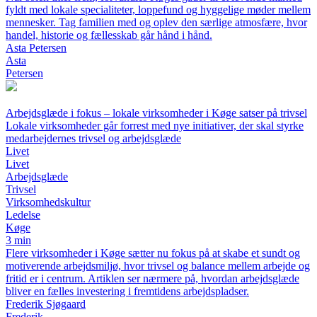
fyldt med lokale specialiteter, loppefund og hyggelige møder mellem
mennesker. Tag familien med og oplev den særlige atmosfære, hvor
handel, historie og fællesskab går hånd i hånd.
Asta Petersen
Asta
Petersen
Arbejdsglæde i fokus – lokale virksomheder i Køge satser på trivsel
Lokale virksomheder går forrest med nye initiativer, der skal styrke
medarbejdernes trivsel og arbejdsglæde
Livet
Livet
Arbejdsglæde
Trivsel
Virksomhedskultur
Ledelse
Køge
3 min
Flere virksomheder i Køge sætter nu fokus på at skabe et sundt og
motiverende arbejdsmiljø, hvor trivsel og balance mellem arbejde og
fritid er i centrum. Artiklen ser nærmere på, hvordan arbejdsglæde
bliver en fælles investering i fremtidens arbejdspladser.
Frederik Sjøgaard
Frederik