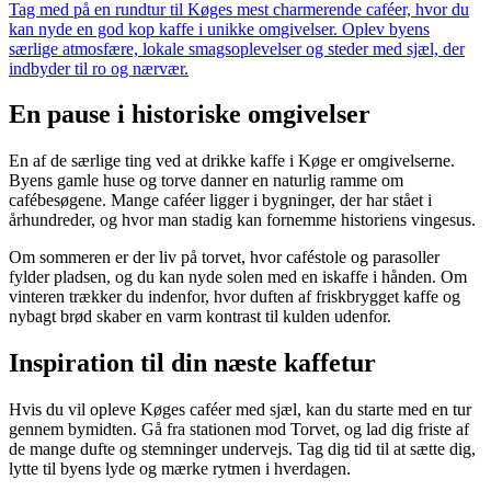
Tag med på en rundtur til Køges mest charmerende caféer, hvor du
kan nyde en god kop kaffe i unikke omgivelser. Oplev byens
særlige atmosfære, lokale smagsoplevelser og steder med sjæl, der
indbyder til ro og nærvær.
En pause i historiske omgivelser
En af de særlige ting ved at drikke kaffe i Køge er omgivelserne.
Byens gamle huse og torve danner en naturlig ramme om
cafébesøgene. Mange caféer ligger i bygninger, der har stået i
århundreder, og hvor man stadig kan fornemme historiens vingesus.
Om sommeren er der liv på torvet, hvor caféstole og parasoller
fylder pladsen, og du kan nyde solen med en iskaffe i hånden. Om
vinteren trækker du indenfor, hvor duften af friskbrygget kaffe og
nybagt brød skaber en varm kontrast til kulden udenfor.
Inspiration til din næste kaffetur
Hvis du vil opleve Køges caféer med sjæl, kan du starte med en tur
gennem bymidten. Gå fra stationen mod Torvet, og lad dig friste af
de mange dufte og stemninger undervejs. Tag dig tid til at sætte dig,
lytte til byens lyde og mærke rytmen i hverdagen.