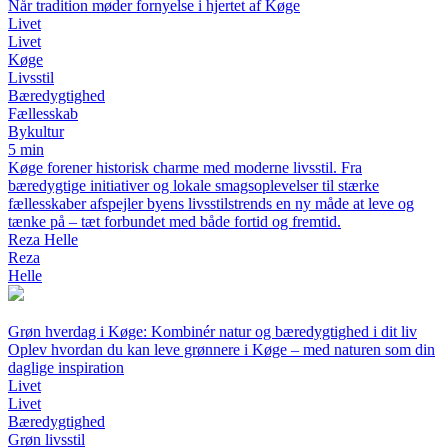
Når tradition møder fornyelse i hjertet af Køge
Livet
Livet
Køge
Livsstil
Bæredygtighed
Fællesskab
Bykultur
5 min
Køge forener historisk charme med moderne livsstil. Fra
bæredygtige initiativer og lokale smagsoplevelser til stærke
fællesskaber afspejler byens livsstilstrends en ny måde at leve og
tænke på – tæt forbundet med både fortid og fremtid.
Reza Helle
Reza
Helle
Grøn hverdag i Køge: Kombinér natur og bæredygtighed i dit liv
Oplev hvordan du kan leve grønnere i Køge – med naturen som din
daglige inspiration
Livet
Livet
Bæredygtighed
Grøn livsstil