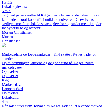
Hygge
Lokale oplevelser
5 min
Tag med på en rundtur til Køges mest charmerende caféer, hvor du
kan nyde en god kop kaffe i unikke omgivelser. Oplev byens
særlige atmosfære, lokale smagsoplevelser og steder med sjæl, der
indbyder til ro og nærvær.
Morten Christiansen
Morten
Christiansen
Markedsdage og loppemarkeder – find skatte i Køges gader og
stræder
Oplev stemningen, duftene og de gode fund på Køges livlige
markedsdage
Oplevelser
Oplevelser
Køge
Markedsdage
Loppemarked
Oplevelser
Lokalkultur
4 min
Når solen titter frem, forvandles Køges gader til et levende marked