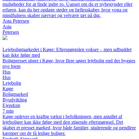
muligheder for at finde indre ro. Uanset om du er nybegynder eller
erfaren, kan du her opdage steder og fællesskaber, hvor yoga og
mindfulness skaber nærvær og velvære tæt på dig.
Asta Petersen
Asta
Petersen
Lejeboligmarkedet i Køge: Efterspørgslen vokser – men udbuddet
kan ikke følge med
Boligpresset stiger i Køge, hvor flere søger lejebolig end der bygges
nye hjem
Hus
Hus
Lejebolig
Køge
Boligmarked
Byudvikling
Ejendom
7 min
Køge oplever en kraftig vækst i befolkningen, men antallet af
lejeboliger kan ikke følge med den stigende efterspørgsel. Det
skaber et presset marked, hvor både familier, studerende og pendlere
kæmper om de få ledige boliger.
Frederik Sjøgaard