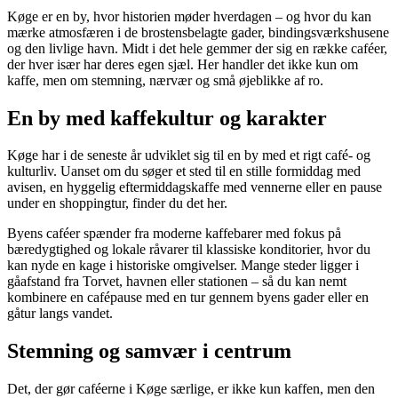
Køge er en by, hvor historien møder hverdagen – og hvor du kan
mærke atmosfæren i de brostensbelagte gader, bindingsværkshusene
og den livlige havn. Midt i det hele gemmer der sig en række caféer,
der hver især har deres egen sjæl. Her handler det ikke kun om
kaffe, men om stemning, nærvær og små øjeblikke af ro.
En by med kaffekultur og karakter
Køge har i de seneste år udviklet sig til en by med et rigt café- og
kulturliv. Uanset om du søger et sted til en stille formiddag med
avisen, en hyggelig eftermiddagskaffe med vennerne eller en pause
under en shoppingtur, finder du det her.
Byens caféer spænder fra moderne kaffebarer med fokus på
bæredygtighed og lokale råvarer til klassiske konditorier, hvor du
kan nyde en kage i historiske omgivelser. Mange steder ligger i
gåafstand fra Torvet, havnen eller stationen – så du kan nemt
kombinere en cafépause med en tur gennem byens gader eller en
gåtur langs vandet.
Stemning og samvær i centrum
Det, der gør caféerne i Køge særlige, er ikke kun kaffen, men den