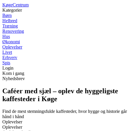
Køge
Centrum
Kategorier
Børn
Helbred
Træning
Renovering
Hus
Økonomi
Oplevelser
Livet
Erhverv
Spis
Login
Kom i gang
Nyhedsbrev
Caféer med sjæl – oplev de hyggeligste
kaffesteder i Køge
Find de mest stemningsfulde kaffesteder, hvor hygge og historie går
hånd i hånd
Oplevelser
Oplevelser