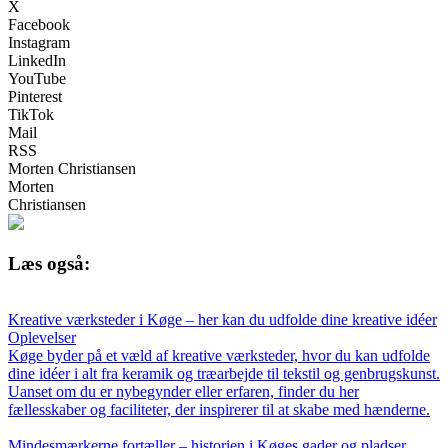
X
Facebook
Instagram
LinkedIn
YouTube
Pinterest
TikTok
Mail
RSS
Morten Christiansen
Morten
Christiansen
Læs også:
Kreative værksteder i Køge – her kan du udfolde dine kreative idéer
Oplevelser
Køge byder på et væld af kreative værksteder, hvor du kan udfolde
dine idéer i alt fra keramik og træarbejde til tekstil og genbrugskunst.
Uanset om du er nybegynder eller erfaren, finder du her
fællesskaber og faciliteter, der inspirerer til at skabe med hænderne.
Mindesmærkerne fortæller – historien i Køges gader og pladser