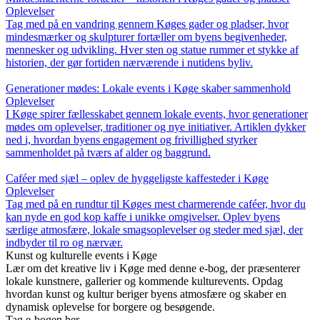
Oplevelser
Tag med på en vandring gennem Køges gader og pladser, hvor
mindesmærker og skulpturer fortæller om byens begivenheder,
mennesker og udvikling. Hver sten og statue rummer et stykke af
historien, der gør fortiden nærværende i nutidens byliv.
Generationer mødes: Lokale events i Køge skaber sammenhold
Oplevelser
I Køge spirer fællesskabet gennem lokale events, hvor generationer
mødes om oplevelser, traditioner og nye initiativer. Artiklen dykker
ned i, hvordan byens engagement og frivillighed styrker
sammenholdet på tværs af alder og baggrund.
Caféer med sjæl – oplev de hyggeligste kaffesteder i Køge
Oplevelser
Tag med på en rundtur til Køges mest charmerende caféer, hvor du
kan nyde en god kop kaffe i unikke omgivelser. Oplev byens
særlige atmosfære, lokale smagsoplevelser og steder med sjæl, der
indbyder til ro og nærvær.
Kunst og kulturelle events i Køge
Lær om det kreative liv i Køge med denne e-bog, der præsenterer
lokale kunstnere, gallerier og kommende kulturevents. Opdag
hvordan kunst og kultur beriger byens atmosfære og skaber en
dynamisk oplevelse for borgere og besøgende.
Tag e-bogen her