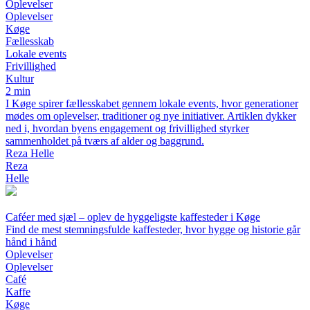
Oplevelser
Oplevelser
Køge
Fællesskab
Lokale events
Frivillighed
Kultur
2 min
I Køge spirer fællesskabet gennem lokale events, hvor generationer
mødes om oplevelser, traditioner og nye initiativer. Artiklen dykker
ned i, hvordan byens engagement og frivillighed styrker
sammenholdet på tværs af alder og baggrund.
Reza Helle
Reza
Helle
Caféer med sjæl – oplev de hyggeligste kaffesteder i Køge
Find de mest stemningsfulde kaffesteder, hvor hygge og historie går
hånd i hånd
Oplevelser
Oplevelser
Café
Kaffe
Køge