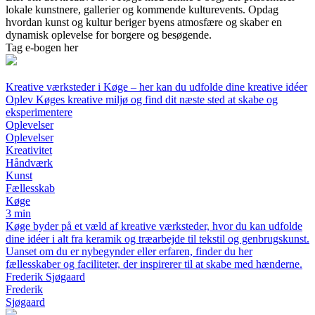
lokale kunstnere, gallerier og kommende kulturevents. Opdag
hvordan kunst og kultur beriger byens atmosfære og skaber en
dynamisk oplevelse for borgere og besøgende.
Tag e-bogen her
Kreative værksteder i Køge – her kan du udfolde dine kreative idéer
Oplev Køges kreative miljø og find dit næste sted at skabe og
eksperimentere
Oplevelser
Oplevelser
Kreativitet
Håndværk
Kunst
Fællesskab
Køge
3 min
Køge byder på et væld af kreative værksteder, hvor du kan udfolde
dine idéer i alt fra keramik og træarbejde til tekstil og genbrugskunst.
Uanset om du er nybegynder eller erfaren, finder du her
fællesskaber og faciliteter, der inspirerer til at skabe med hænderne.
Frederik Sjøgaard
Frederik
Sjøgaard