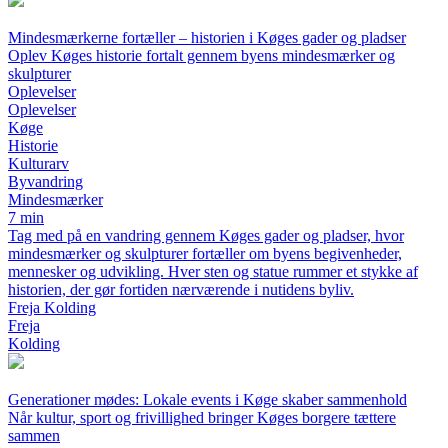
Mindesmærkerne fortæller – historien i Køges gader og pladser
Oplev Køges historie fortalt gennem byens mindesmærker og
skulpturer
Oplevelser
Oplevelser
Køge
Historie
Kulturarv
Byvandring
Mindesmærker
7 min
Tag med på en vandring gennem Køges gader og pladser, hvor
mindesmærker og skulpturer fortæller om byens begivenheder,
mennesker og udvikling. Hver sten og statue rummer et stykke af
historien, der gør fortiden nærværende i nutidens byliv.
Freja Kolding
Freja
Kolding
Generationer mødes: Lokale events i Køge skaber sammenhold
Når kultur, sport og frivillighed bringer Køges borgere tættere
sammen