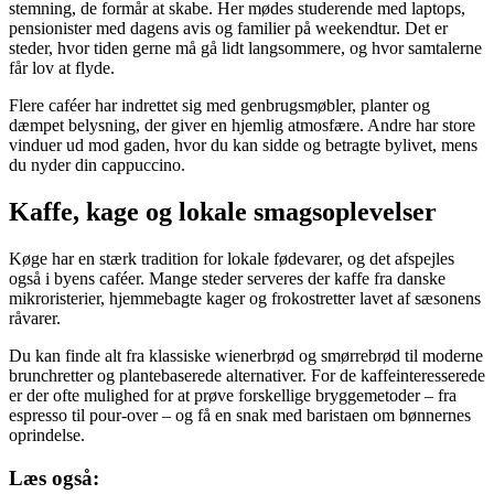
stemning, de formår at skabe. Her mødes studerende med laptops,
pensionister med dagens avis og familier på weekendtur. Det er
steder, hvor tiden gerne må gå lidt langsommere, og hvor samtalerne
får lov at flyde.
Flere caféer har indrettet sig med genbrugsmøbler, planter og
dæmpet belysning, der giver en hjemlig atmosfære. Andre har store
vinduer ud mod gaden, hvor du kan sidde og betragte bylivet, mens
du nyder din cappuccino.
Kaffe, kage og lokale smagsoplevelser
Køge har en stærk tradition for lokale fødevarer, og det afspejles
også i byens caféer. Mange steder serveres der kaffe fra danske
mikroristerier, hjemmebagte kager og frokostretter lavet af sæsonens
råvarer.
Du kan finde alt fra klassiske wienerbrød og smørrebrød til moderne
brunchretter og plantebaserede alternativer. For de kaffeinteresserede
er der ofte mulighed for at prøve forskellige bryggemetoder – fra
espresso til pour-over – og få en snak med baristaen om bønnernes
oprindelse.
Læs også: