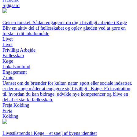
Sjøgaard
Gør en forskel: Sådan engagerer du dig i frivilligt arbejde i Køge
Bliv en aktiv del af fællesskabet og oplev glæden ved at gøre en
forskel i dit lokalområde
Livet
Livet
Frivilligt Arbejde
Fællesskab
Køge
Lokalsamfund
Engagement
7 min
Uanset om du brænder for kultur, natur, sport eller sociale indsatser,
er der mange måder at engagere sig frivilligt i Køge. Få inspiration
til, hvordan du kan bidrage, udvikle nye kompetencer og blive en
del af et stærkt fællesskab.
Freja Kolding
Freja
Kolding
Livsstilstrends i Køge – et spejl af byens identitet