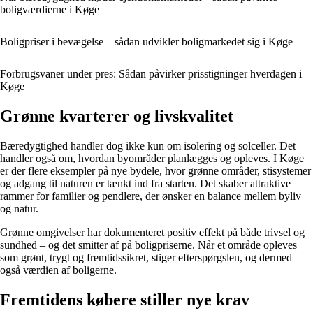
boligværdierne i Køge
Boligpriser i bevægelse – sådan udvikler boligmarkedet sig i Køge
Forbrugsvaner under pres: Sådan påvirker prisstigninger hverdagen i
Køge
Grønne kvarterer og livskvalitet
Bæredygtighed handler dog ikke kun om isolering og solceller. Det
handler også om, hvordan byområder planlægges og opleves. I Køge
er der flere eksempler på nye bydele, hvor grønne områder, stisystemer
og adgang til naturen er tænkt ind fra starten. Det skaber attraktive
rammer for familier og pendlere, der ønsker en balance mellem byliv
og natur.
Grønne omgivelser har dokumenteret positiv effekt på både trivsel og
sundhed – og det smitter af på boligpriserne. Når et område opleves
som grønt, trygt og fremtidssikret, stiger efterspørgslen, og dermed
også værdien af boligerne.
Fremtidens købere stiller nye krav