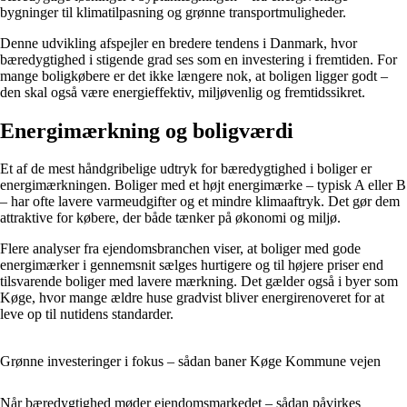
bygninger til klimatilpasning og grønne transportmuligheder.
Denne udvikling afspejler en bredere tendens i Danmark, hvor
bæredygtighed i stigende grad ses som en investering i fremtiden. For
mange boligkøbere er det ikke længere nok, at boligen ligger godt –
den skal også være energieffektiv, miljøvenlig og fremtidssikret.
Energimærkning og boligværdi
Et af de mest håndgribelige udtryk for bæredygtighed i boliger er
energimærkningen. Boliger med et højt energimærke – typisk A eller B
– har ofte lavere varmeudgifter og et mindre klimaaftryk. Det gør dem
attraktive for købere, der både tænker på økonomi og miljø.
Flere analyser fra ejendomsbranchen viser, at boliger med gode
energimærker i gennemsnit sælges hurtigere og til højere priser end
tilsvarende boliger med lavere mærkning. Det gælder også i byer som
Køge, hvor mange ældre huse gradvist bliver energirenoveret for at
leve op til nutidens standarder.
Grønne investeringer i fokus – sådan baner Køge Kommune vejen
Når bæredygtighed møder ejendomsmarkedet – sådan påvirkes