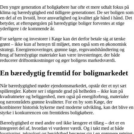
Den yngre generation af boligkøbere har ofte et mere udtalt fokus på
klima og bæredygtighed end tidligere generationer. De ser boligen som
en del af en livsstil, hvor ansvarlighed og kvalitet går hånd i hånd. Det
betyder, at efterspørgslen på bæredygtige boliger forventes at stige
yderligere i de kommende år.
For sælgere og investorer i Køge kan det derfor betale sig at tænke
grønt – ikke kun af hensyn til miljøet, men også som en økonomisk
strategi. Energirenoveringer, grønne tage, regnvandshåndtering og
brug af bæredygtige materialer kan være investeringer, der både
reducerer driftsomkostninger og øger boligens markedsværdi.
En bæredygtig fremtid for boligmarkedet
Når bæredygtighed møder ejendomsmarkedet, opstår der et nyt sæt
spilleregler. Købere ser i stigende grad på helheden – ikke kun på
kvadratmeter og beliggenhed, men også på energiforbrug, materialer
og nærområdets grønne kvaliteter. For en by som Køge, der
kombinerer historisk bykerne med moderne udvikling, kan det blive en
styrke i konkurrencen om fremtidens boligkøbere.
Bæredygtighed er med andre ord ikke længere et tillæg – det er en
integreret del af, hvordan vi vurderer værdi. Og i takt med at både
lovgivning, teknologi og bevidsthed bevæger sig i en grønnere retning,