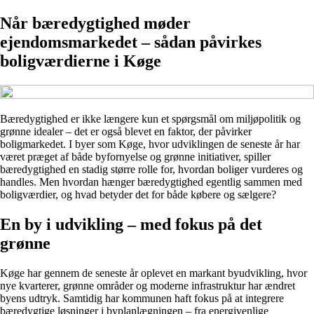
Når bæredygtighed møder
ejendomsmarkedet – sådan påvirkes
boligværdierne i Køge
Bæredygtighed er ikke længere kun et spørgsmål om miljøpolitik og
grønne idealer – det er også blevet en faktor, der påvirker
boligmarkedet. I byer som Køge, hvor udviklingen de seneste år har
været præget af både byfornyelse og grønne initiativer, spiller
bæredygtighed en stadig større rolle for, hvordan boliger vurderes og
handles. Men hvordan hænger bæredygtighed egentlig sammen med
boligværdier, og hvad betyder det for både købere og sælgere?
En by i udvikling – med fokus på det
grønne
Køge har gennem de seneste år oplevet en markant byudvikling, hvor
nye kvarterer, grønne områder og moderne infrastruktur har ændret
byens udtryk. Samtidig har kommunen haft fokus på at integrere
bæredygtige løsninger i byplanlægningen – fra energivenlige