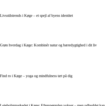
Livsstilstrends i Køge – et spejl af byens identitet
Grøn hverdag i Køge: Kombinér natur og bæredygtighed i dit liv
Find ro i Køge – yoga og mindfulness tæt på dig
Lejeboligmarkedet i Køge: Efterspørgslen vokser – men udbuddet kan