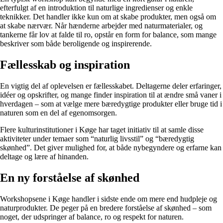
efterfulgt af en introduktion til naturlige ingredienser og enkle
teknikker. Det handler ikke kun om at skabe produkter, men også om
at skabe nærvær. Når hænderne arbejder med naturmaterialer, og
tankerne får lov at falde til ro, opstår en form for balance, som mange
beskriver som både beroligende og inspirerende.
Fællesskab og inspiration
En vigtig del af oplevelsen er fællesskabet. Deltagerne deler erfaringer,
idéer og opskrifter, og mange finder inspiration til at ændre små vaner i
hverdagen – som at vælge mere bæredygtige produkter eller bruge tid i
naturen som en del af egenomsorgen.
Flere kulturinstitutioner i Køge har taget initiativ til at samle disse
aktiviteter under temaer som “naturlig livsstil” og “bæredygtig
skønhed”. Det giver mulighed for, at både nybegyndere og erfarne kan
deltage og lære af hinanden.
En ny forståelse af skønhed
Workshopsene i Køge handler i sidste ende om mere end hudpleje og
naturprodukter. De peger på en bredere forståelse af skønhed – som
noget, der udspringer af balance, ro og respekt for naturen.