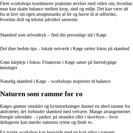
Flere workshops kombinerer praktiske øvelser med viden om, hvordan
man kan skabe balance mellem krop, sind og miljø. Det kan være alt
fra at lave sin egen ansigtsmaske af ler og havre til at udforske,
hvordan duft og tekstur påvirker sanserne.
Skønhed som selvudtryk – find din personlige stil i Køge
Del dine bedste tips – lokale netværk i Køge sætter fokus på skønhed
Grøn hårpleje i fokus: Frisørerne i Køge satser på bæredygtige
løsninger
Naturlig skønhed i Køge – workshops inspirerer til balance
Naturen som ramme for ro
Køges grønne områder og kyststrækninger danner en ideel ramme for
aktiviteter, der forbinder skønhed med velvære. Mange arrangementer
foregår udendørs – i parker, på stranden eller i skovbryn – hvor
deltagerne kan mærke naturens rytme og finde ro.
En typisk workshop kan begynde med en kort gåtur i naturen,