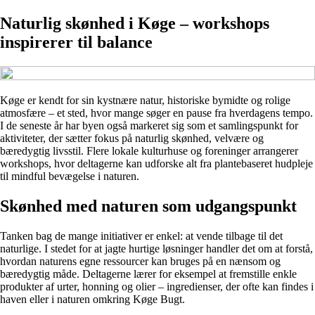
Naturlig skønhed i Køge – workshops
inspirerer til balance
Køge er kendt for sin kystnære natur, historiske bymidte og rolige
atmosfære – et sted, hvor mange søger en pause fra hverdagens tempo.
I de seneste år har byen også markeret sig som et samlingspunkt for
aktiviteter, der sætter fokus på naturlig skønhed, velvære og
bæredygtig livsstil. Flere lokale kulturhuse og foreninger arrangerer
workshops, hvor deltagerne kan udforske alt fra plantebaseret hudpleje
til mindful bevægelse i naturen.
Skønhed med naturen som udgangspunkt
Tanken bag de mange initiativer er enkel: at vende tilbage til det
naturlige. I stedet for at jagte hurtige løsninger handler det om at forstå,
hvordan naturens egne ressourcer kan bruges på en nænsom og
bæredygtig måde. Deltagerne lærer for eksempel at fremstille enkle
produkter af urter, honning og olier – ingredienser, der ofte kan findes i
haven eller i naturen omkring Køge Bugt.