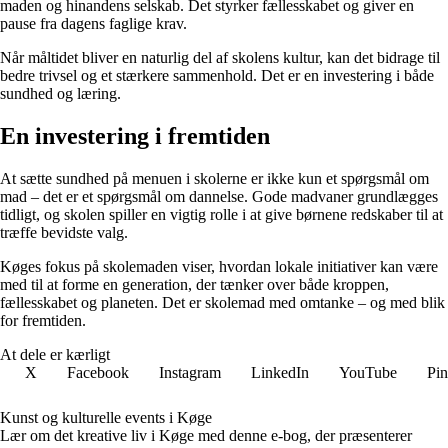
maden og hinandens selskab. Det styrker fællesskabet og giver en
pause fra dagens faglige krav.
Når måltidet bliver en naturlig del af skolens kultur, kan det bidrage til
bedre trivsel og et stærkere sammenhold. Det er en investering i både
sundhed og læring.
En investering i fremtiden
At sætte sundhed på menuen i skolerne er ikke kun et spørgsmål om
mad – det er et spørgsmål om dannelse. Gode madvaner grundlægges
tidligt, og skolen spiller en vigtig rolle i at give børnene redskaber til at
træffe bevidste valg.
Køges fokus på skolemaden viser, hvordan lokale initiativer kan være
med til at forme en generation, der tænker over både kroppen,
fællesskabet og planeten. Det er skolemad med omtanke – og med blik
for fremtiden.
At dele er kærligt
X
Facebook
Instagram
LinkedIn
YouTube
Pin
Kunst og kulturelle events i Køge
Lær om det kreative liv i Køge med denne e-bog, der præsenterer