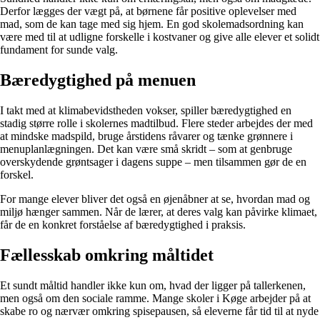
Derfor lægges der vægt på, at børnene får positive oplevelser med
mad, som de kan tage med sig hjem. En god skolemadsordning kan
være med til at udligne forskelle i kostvaner og give alle elever et solidt
fundament for sunde valg.
Bæredygtighed på menuen
I takt med at klimabevidstheden vokser, spiller bæredygtighed en
stadig større rolle i skolernes madtilbud. Flere steder arbejdes der med
at mindske madspild, bruge årstidens råvarer og tænke grønnere i
menuplanlægningen. Det kan være små skridt – som at genbruge
overskydende grøntsager i dagens suppe – men tilsammen gør de en
forskel.
For mange elever bliver det også en øjenåbner at se, hvordan mad og
miljø hænger sammen. Når de lærer, at deres valg kan påvirke klimaet,
får de en konkret forståelse af bæredygtighed i praksis.
Fællesskab omkring måltidet
Et sundt måltid handler ikke kun om, hvad der ligger på tallerkenen,
men også om den sociale ramme. Mange skoler i Køge arbejder på at
skabe ro og nærvær omkring spisepausen, så eleverne får tid til at nyde