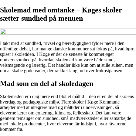
Skolemad med omtanke – Køges skoler
sætter sundhed på menuen
I takt med at sundhed, trivsel og bæredygtighed fylder mere i den
offentlige debat, har mange danske kommuner sat fokus på, hvad børn
spiser i skoletiden. I Køge er der de seneste år kommet øget
opmærksomhed på, hvordan skolemad kan være både sund,
velsmagende og lærerig. Det handler ikke kun om at stille sulten, men
om at skabe gode vaner, der rækker langt ud over frokostpausen.
Mad som en del af skoledagen
Skolemaden er i dag mere end blot et måltid – den er en del af skolens
hverdag og pædagogiske miljø. Flere skoler i Køge Kommune
arbejder med at integrere mad og måltider i undervisningen, så
eleverne lærer om ernæring, klima og fællesskab. Det kan være
gennem temauger om sundhed, små madværksteder eller samarbejde
med lokale producenter, hvor eleverne får indsigt i, hvor råvarerne
kommer fra.