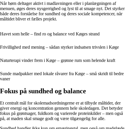
Når børn deltager aktivt i madlavningen eller i planlægningen af
menuen, øges deres nysgerrighed og lyst til at smage nyt. Det styrker
både deres forståelse for sundhed og deres sociale kompetencer, når
måltidet bliver et fælles projekt.
Havet som helle – find ro og balance ved Køges strand
Frivillighed med mening – sådan styrker indsatsen trivslen i Køge
Naturterapi vinder frem i Køge – grønne rum som helende kraft
Sunde madpakker med lokale råvarer fra Køge – små skridt til bedre
vaner
Fokus på sundhed og balance
Et centralt mål for skolemadsordningerne er at tilbyde måltider, der
giver energi og koncentration gennem hele skoledagen. Det betyder
fokus på grøntsager, fuldkorn og varierede proteinkilder – men også
på, at maden skal smage godt og være tilgængelig for alle.
Sundhed handler ikke kun om ernæringstal, men også om madglæde.